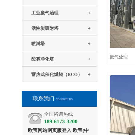
工业废气治理
活性炭吸附塔
喷淋塔
废气处理
酸雾净化塔
蓄热式催化燃烧（RCO）
联系我们
contact us
全国咨询热线
189-6173-3200
欧宝网站网页版登入-欧宝(中