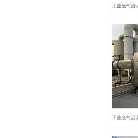
工业废气治
工业废气治